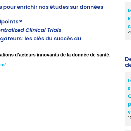
s pour enrichir nos études sur données
M
R
points ?
c
tralized Clinical Trials
2
gateurs : les clés du succès du
ations d’acteurs innovants de la donnée de santé
.
D
d
om/
L
s
C
p
v
10