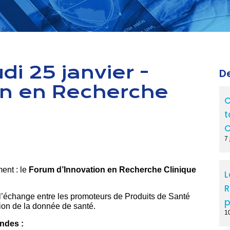
di 25 janvier -
De
on en Recherche
C
t
C
7 
ent : le
Forum d’Innovation en Recherche Clinique
L
R
et l’échange entre les promoteurs de Produits de Santé
p
tion de la donnée de santé.
1
ondes :