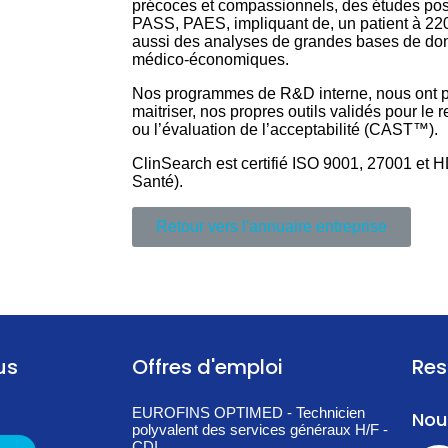
précoces et compassionnels, des études po
PASS, PAES, impliquant de, un patient à 220
aussi des analyses de grandes bases de do
médico-économiques.
Nos programmes de R&D interne, nous ont p
maitriser, nos propres outils validés pour l
ou l’évaluation de l’acceptabilité (CAST™).
ClinSearch est certifié ISO 9001, 27001 et
Santé).
Retour vers l'annuaire entreprise
us
Offres d'emploi
Res
EUROFINS OPTIMED - Technicien
Nou
polyvalent des services généraux H/F -
CDI