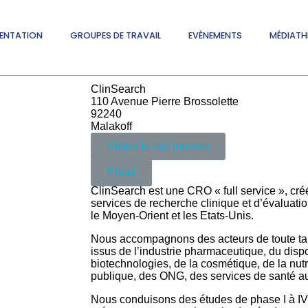
ENTATION
GROUPES DE TRAVAIL
EVÈNEMENTS
MÉDIATH
ClinSearch
110 Avenue Pierre Brossolette
92240
Malakoff
Visiter le site Internet
Email
ClinSearch est une CRO « full service », cr
services de recherche clinique et d’évaluati
le Moyen-Orient et les Etats-Unis.
Nous accompagnons des acteurs de toute taill
issus de l’industrie pharmaceutique, du dispo
biotechnologies, de la cosmétique, de la nutri
publique, des ONG, des services de santé a
Nous conduisons des études de phase I à I