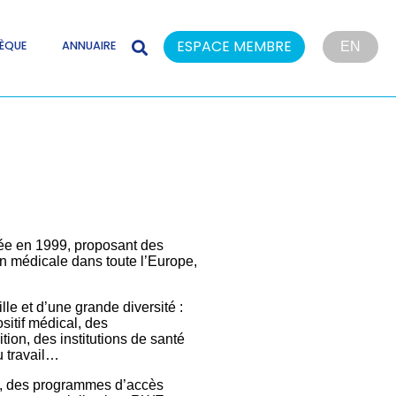
ESPACE MEMBRE
ÈQUE
ANNUAIRE
EN
éée en 1999, proposant des
on médicale dans toute l’Europe,
e et d’une grande diversité :
sitif médical, des
tion, des institutions de santé
u travail…
V, des programmes d’accès