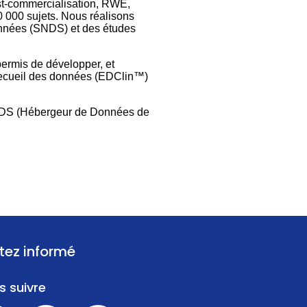
st-commercialisation, RWE,
 000 sujets. Nous réalisons
nnées (SNDS) et des études
ermis de développer, et
e recueil des données (EDClin™)
 HDS (Hébergeur de Données de
tez informé
s suivre