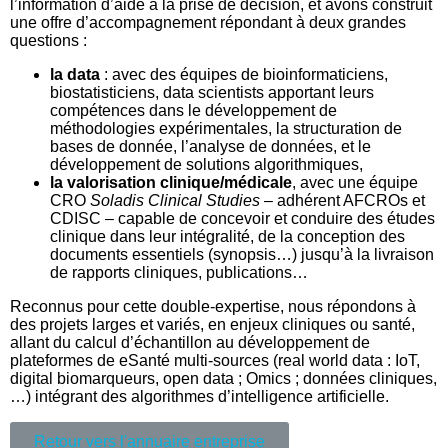
l’information d’aide à la prise de décision, et avons construit
une offre d’accompagnement répondant à deux grandes
questions :
la data
: avec des équipes de bioinformaticiens,
biostatisticiens, data scientists apportant leurs
compétences dans le développement de
méthodologies expérimentales, la structuration de
bases de donnée, l’analyse de données, et le
développement de solutions algorithmiques,
la valorisation clinique/médicale
, avec une équipe
CRO
Soladis Clinical Studies
– adhérent AFCROs et
CDISC – capable de concevoir et conduire des études
clinique dans leur intégralité, de la conception des
documents essentiels (synopsis…) jusqu’à la livraison
de rapports cliniques, publications…
Reconnus pour cette double-expertise, nous répondons à
des projets larges et variés, en enjeux cliniques ou santé,
allant du calcul d’échantillon au développement de
plateformes de eSanté multi-sources (real world data : IoT,
digital biomarqueurs, open data ; Omics ; données cliniques,
…) intégrant des algorithmes d’intelligence artificielle.
Retour vers l'annuaire entreprise