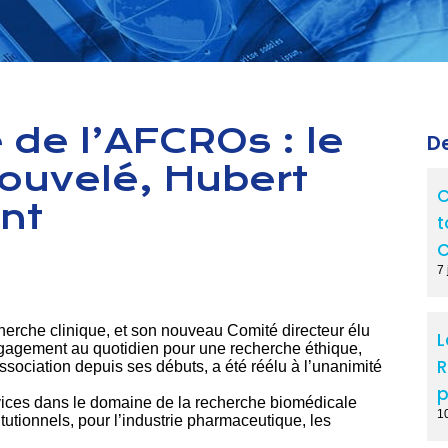
de l’AFCROs : le
De
nouvelé, Hubert
C
nt
t
C
7 
herche clinique, et son nouveau Comité directeur élu
L
gagement au quotidien pour une recherche éthique,
R
sociation depuis ses débuts, a été réélu à l’unanimité
p
vices dans le domaine de la recherche biomédicale
1
utionnels, pour l’industrie pharmaceutique, les