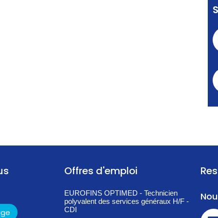
us
Offres d'emploi
Res
EUROFINS OPTIMED - Technicien
Nou
polyvalent des services généraux H/F -
CDI
age