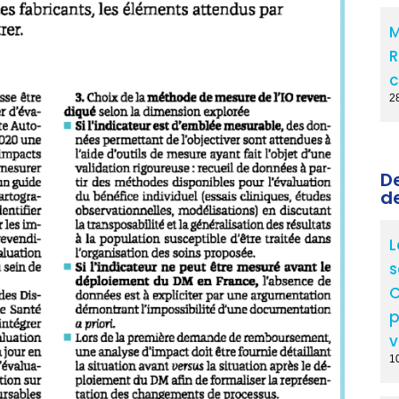
M
R
c
2
D
d
L
s
C
p
v
10