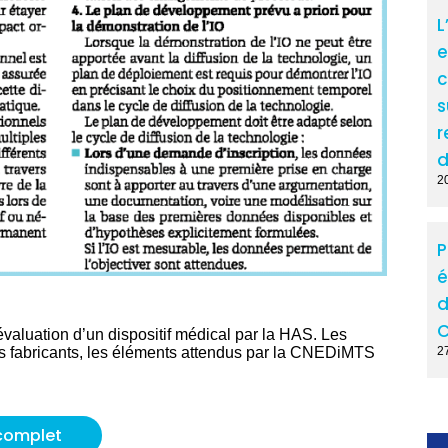
L
e
c
s
r
d
2
P
é
d
C
’évaluation d’un dispositif médical par la HAS. Les
es fabricants, les éléments attendus par la CNEDiMTS
2
e complet