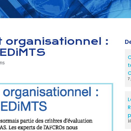
organisationnel :
De
CNEDiMTS
C
ons
t
C
7 
L
R
p
1