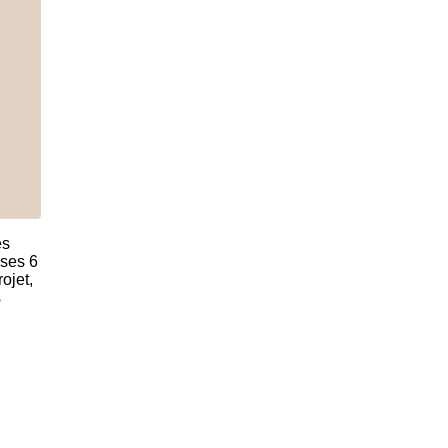
es
 ses 6
ojet,
s