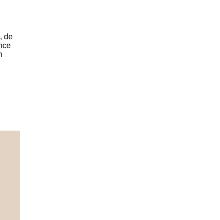
, de
ence
n