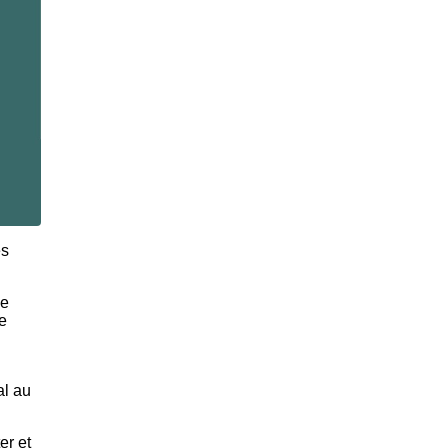
es
de
e
al au
er et