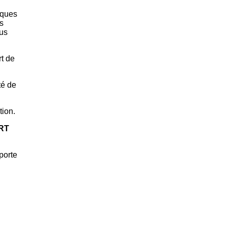
iques
s
lus
rt de
té de
tion.
ART
porte