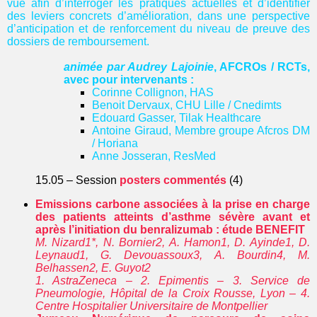
vue afin d’interroger les pratiques actuelles et d’identifier
des leviers concrets d’amélioration, dans une perspective
d’anticipation et de renforcement du niveau de preuve des
dossiers de remboursement.
animée par Audrey Lajoinie
, AFCROs / RCTs,
avec pour intervenants :
Corinne Collignon, HAS
Benoit Dervaux, CHU Lille / Cnedimts
Edouard Gasser, Tilak Healthcare
Antoine Giraud, Membre groupe Afcros DM
/ Horiana
Anne Josseran, ResMed
15.05 – Session
posters commentés
(4)
Emissions carbone associées à la prise en charge
des patients atteints d’asthme sévère avant et
après l’initiation du benralizumab : étude BENEFIT
M. Nizard1*, N. Bornier2, A. Hamon1, D. Ayinde1, D.
Leynaud1, G. Devouassoux3, A. Bourdin4, M.
Belhassen2, E. Guyot2
1. AstraZeneca – 2. Epimentis – 3. Service de
Pneumologie, Hôpital de la Croix Rousse, Lyon – 4.
Centre Hospitalier Universitaire de Montpellier