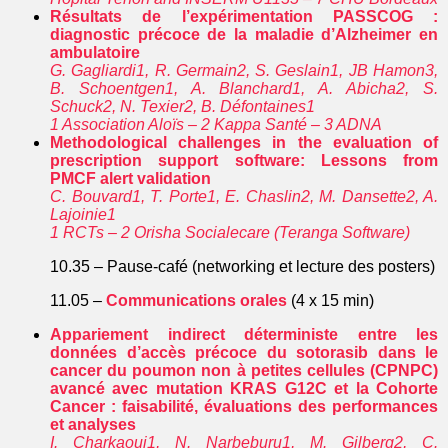
Résultats de l’expérimentation PASSCOG :
diagnostic précoce de la maladie d’Alzheimer en
ambulatoire
G. Gagliardi1, R. Germain2, S. Geslain1, JB Hamon3,
B. Schoentgen1, A. Blanchard1, A. Abicha2, S.
Schuck2, N. Texier2, B. Défontaines1
1 Association Aloïs – 2 Kappa Santé – 3 ADNA
Methodological challenges in the evaluation of
prescription support software: Lessons from
PMCF alert validation
C. Bouvard1, T. Porte1, E. Chaslin2, M. Dansette2, A.
Lajoinie1
1 RCTs – 2 Orisha Socialecare (Teranga Software)
10.35 – Pause-café (networking et lecture des posters)
11.05 –
Communications orales
(4 x 15 min)
Appariement indirect déterministe entre les
données d’accès précoce du sotorasib dans le
cancer du poumon non à petites cellules (CPNPC)
avancé avec mutation KRAS G12C et la Cohorte
Cancer : faisabilité, évaluations des performances
et analyses
I. Charkaoui1, N. Narbeburu1, M. Gilberg2, C.