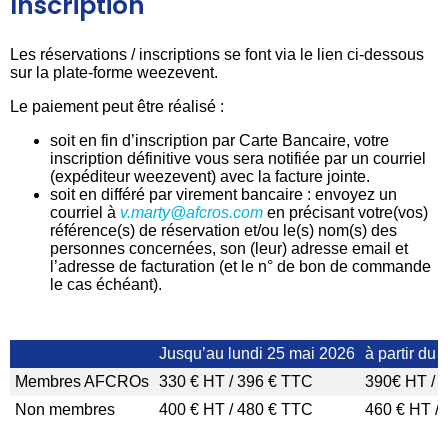
Inscription
Les réservations / inscriptions se font via le lien ci-dessous
sur la plate-forme weezevent.
Le paiement peut être réalisé :
soit en fin d’inscription par Carte Bancaire, votre
inscription définitive vous sera notifiée par un courriel
(expéditeur weezevent) avec la facture jointe.
soit en différé par virement bancaire : envoyez un
courriel à
v.marty
@afcros.com
en précisant votre(vos)
référence(s) de réservation et/ou le(s) nom(s) des
personnes concernées, son (leur) adresse email et
l’adresse de facturation (et le n° de bon de commande
le cas échéant).
Jusqu’au lundi 25 mai 2026
à partir du
Membres AFCROs
330 € HT / 396 € TTC
390€ HT / 
Non membres
400 € HT / 480 € TTC
460 € HT /