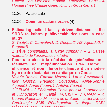
Critical Care Medicine, Hôpital Lariboisière, Paris – 4
Hôpital Privé Claude Galien,Quincy-Sous-Sénart
15.20 – Pause-café
15.50 –
Communications orales
(4)
Estimating patient–facility driven distance in the
SNDS to inform public-health decisions: a case
study
S. Tauty1, C. Cancalon1, D. Desprat2, AS. Aguade2, F.
Bugnard1
1 stève consultants, a Cytel company – 2 Caisse
nationale de l’assurance maladie
Pour une aide à la décision de généralisation :
résultats de l’expérimentation EVA Corse :
efficience et non-infériorité clinique d’un modèle
hybride de réadaptation cardiaque en Corse
Valérie Donio1, Camille Nevoret1, Laura Bezannier1,
Igor Giusti2, Frédéric Bousquet3, Anne-Sophie
Aguadé3, Annie Fouard4, Antoine Faure5
1 CEMKA – 2 Fédération Corse pour la Coordination
et l’Innovation en Santé (FCCIS) – 3 CNAM – 4
Equipe Nationale, Ministère de la Santé – 5 Service de
Cardiologie, SMR Réadaptation Cardiaque DMU