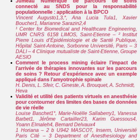
Jumeau Numérique de parcours de soins
connecté au SNDS pour la responsabilité
populationnelle : application à la BPCO
Vincent Augusto1,3,*, Ana Lucia Tula1, Xavier
Boucher1, Marianne Sarazin2,4
¹ Center for Biomedical and Healthcare Engineering,
UMR CNRS 6158 LIMOS, Saint-Etienne – ² Institut
Pierre Louis d’Épidémiologie et de Santé Publique,
Hôpital Saint-Antoine, Sorbonne Université, Paris – 3
DALI – 4 Clinique mutualiste de Saint-Etienne, Groupe
AESIO
Comment le process mining éclaire l’impact de
l’arrivée de thérapies innovantes sur les parcours
de soins ? Retour d’expérience avec un exemple
appliqué dans l’amyotrophie spinale
H. Denis, L. Sfeir, C. Gineste, A. Brouquet, A. Schmidt,
Heva
Validité et utilité des patients virtuels en anesthésie
pour contourner des limites des bases de données
de vie réelle
Louise Baschet1*, Marie-Noëlle Sallaberry1, Vanessa
Barbet1, Jérôme Cartailler23, Karim Guessous4,
Yoann Elmaleh4, Bernard Delvaux4
1 Horiana – 2 b U942 MASCOT, Inserm, Université
Paris Cité – 3 Department of Anesthesiology and