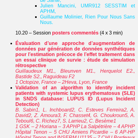
de Santé,
Julien Mancini, UMR912 SESSTIM et
APHM,
Guillaume Molinier, Rien Pour Nous Sans
Nous.
10.20 – Session
posters commentés
(4 x 3 min)
Évaluation d’une approche d’augmentation de
données par génération de données synthétiques
pour l’estimation précoce de l’effet traitement dans
un essai clinique de survie : étude de simulation
rétrospective
Guillaudeux M1., Bleunven M1., Herquelot E2.,
Bastide S2., Raguideau F2
1 Octopize, France – 2Heva, Lyon, France
Validation of an algorithm to identify incident
patients with systemic lupus erythematosus (SLE)
in SNDS database: LUPUS ID (Lupus Incident
Detection)
B. Sabin1, L. Inchboard2, C. Esteves Ferreira2, A.
David2, Z. Amoura3, F. Chasset4, G. Choukroun5, A.
Teboul6, C. Richez7, S. Larrieu2, C. Besème1
1 GSK – 2 Horiana – 3 APHP La Salpétrière – 4 APHP
Hôpital Tenon – 5 CHU Amiens Picardie – 6 AP-HP
Hôpital Tenon and INSERM U1135 – 7 CHU Bordeaux