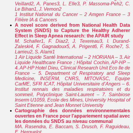
Veillard2, A. Panes3, L. Elle3, P. Massoma-Peh2, C.
Le Bihan1, J. Vernon2
1 Institut National du Cancer – 2 Amgen France – 3
Filière IA & Cancers
A novel score derived from National Health Data
System (SNDS) to Capture the Healthy Adherer
Effect in Sleep Apnea research: the APAIR study
M. Schaller1, F. Diaz2, J. Texereau3, I. Durand-
Zaleski4, F. Gagnadoux5, A. Prigent6, F. Roche7, S.
Larrieu2, S. Alami1
1 Air Liquide Santé International – 2 HORIANA – 3. Air
Liquide Healthcare France ; Hôpital Cochin, AP-HP –
4. AP-HP Hotel Dieu, Clinical Research Unit Eco Ile de
France – 5. Department of Respiratory and Sleep
Medicine, INSERM, CNRS, MITOVASC, Equipe
CarME, SFR ICAT, Hôpital Universitaire d’Angers – 6.
Institut rennais des maladies respiratoires et du
sommeil, Polyclinique Saint-Laurent – 7. Sainbiose
Inserm U1059, Ecole des Mines, University Hospital of
Saint Etienne and Jean Monnet University
Cartographie des données environnementales
ouvertes en France pour l’appariement spatial avec
les données du SNDS au niveau communal
MA. Rasendra, E. Baccam, S. Drusch, F. Raguideau,
E. Herquelot