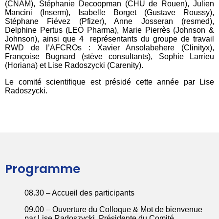
(CNAM), Stéphanie Decoopman (CHU de Rouen), Julien
Mancini (Inserm), Isabelle Borget (Gustave Roussy),
Stéphane Fiévez (Pfizer), Anne Josseran (resmed),
Delphine Pertus (LEO Pharma), Marie Pierrès (Johnson &
Johnson), ainsi que 4 représentants du groupe de travail
RWD de l’AFCROs : Xavier Ansolabehere (Clinityx),
Françoise Bugnard (stève consultants), Sophie Larrieu
(Horiana) et Lise Radoszycki (Carenity).
Le comité scientifique est présidé cette année par Lise
Radoszycki.
Programme
08.30 – Accueil des participants
09.00 – Ouverture du Colloque & Mot de bienvenue
par Lise Radoszycki, Présidente du Comité