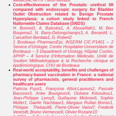
Médecine, APHP Henri Mondor.
Cost-effectiveness of the Prostatic urethral lift
compared with endoscopic surgery for Bladder
Outlet Obstruction related to Benign Prostate
Hyperplasia: a cohort study linked to French
Nationwide Claims Database (SNDS)
H. Bonnet1, A. Balestra1, A. Abouelfath1, M. Ben
Boujema2, N. Barry-Delongchamps3, A. Benard4, L.
Carcaillon-Bentata1, G. Robert2
1 Bordeaux PharmacoEpi, INSERM CIC-P1401 – 2
Service d’Urologie, Centre Hospitalier Universitaire de
Bordeaux – 3 Department of Urology, Hôpital Cochin,
APHP – 4 Service d’Information Médicale, Unité de
Soutien Méthodologique à la Recherche clinique et
épidémiologique, CHU de Bordeaux
Real-world acceptability, benefits and challenges of
pharmacy-based vaccination in France: a national
survey of pharmacists, general practitioners and
healthcare users
Patricia Pujol1, Françoise Alliot-Launois2, Pascale
Bausson3, Anke Bourgeois4, Océane Kitsoukou1,
Jean-Philippe Leroy5, Guillaume Molinier6, Sophie
Muller1, Gaelle Nachbaur1, Margaux Rullan Borras1,
Philippe Thebault6, Pierre-Olivier Variot7, Frederik
Verelst8, Bruno Vermesse9, Olivier Rozaire10