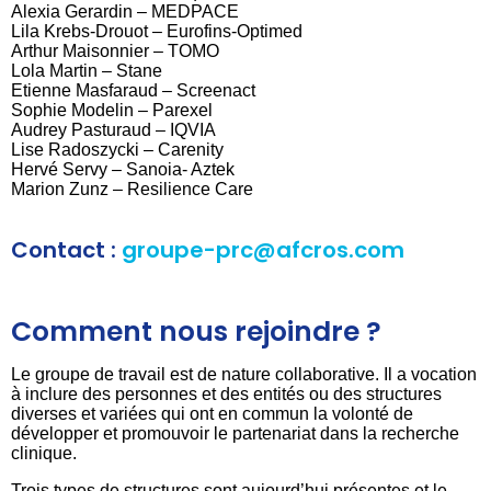
Alexia Gerardin – MEDPACE
Lila Krebs-Drouot – Eurofins-Optimed
Arthur Maisonnier – TOMO
Lola Martin – Stane
Etienne Masfaraud – Screenact
Sophie Modelin – Parexel
Audrey Pasturaud – IQVIA
Lise Radoszycki – Carenity
Hervé Servy – Sanoia- Aztek
Marion Zunz – Resilience Care
Contact :
groupe-prc
@afcros.com
Comment nous rejoindre ?
Le groupe de travail est de nature collaborative. Il a vocation
à inclure des personnes et des entités ou des structures
diverses et variées qui ont en commun la volonté de
développer et promouvoir le partenariat dans la recherche
clinique.
Trois types de structures sont aujourd’hui présentes et le