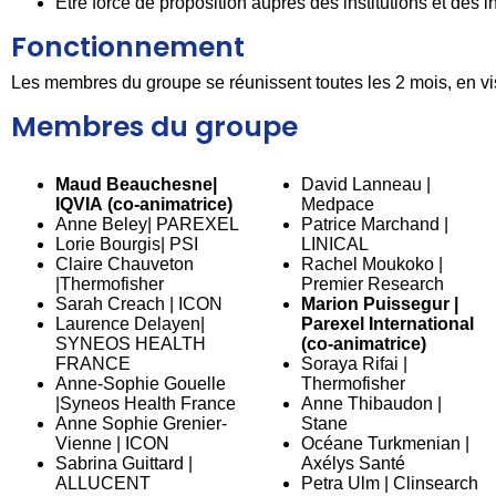
Être force de proposition auprès des institutions et des 
Fonctionnement
Les membres du groupe se réunissent toutes les 2 mois, en vi
Membres du groupe
Maud Beauchesne|
David Lanneau |
IQVIA (co-animatrice)
Medpace
Anne Beley| PAREXEL
Patrice Marchand |
Lorie Bourgis| PSI
LINICAL
Claire Chauveton
Rachel Moukoko |
|Thermofisher
Premier Research
Sarah Creach | ICON
Marion Puissegur |
Laurence Delayen|
Parexel International
SYNEOS HEALTH
(co-animatrice)
FRANCE
Soraya Rifai |
Anne-Sophie Gouelle
Thermofisher
|Syneos Health France
Anne Thibaudon |
Anne Sophie Grenier-
Stane
Vienne | ICON
Océane Turkmenian |
Sabrina Guittard |
Axélys Santé
ALLUCENT
Petra Ulm | Clinsearch