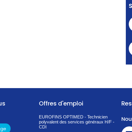
us
Offres d'emploi
Res
EUROFINS OPTIMED - Technicien
Nou
polyvalent des services généraux H/F -
CDI
age