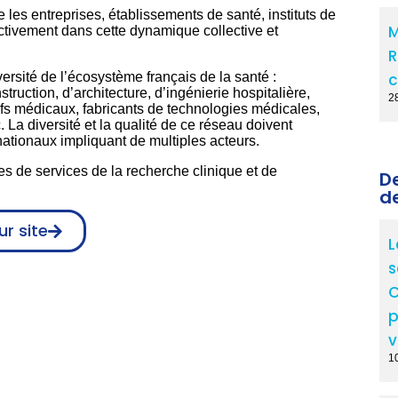
 les entreprises, établissements de santé, instituts de
M
activement dans cette dynamique collective et
R
versité de l’écosystème français de la santé :
c
truction, d’architecture, d’ingénierie hospitalière,
2
ifs médicaux, fabricants de technologies médicales,
La diversité et la qualité de ce réseau doivent
nationaux impliquant de multiples acteurs.
es de services de la recherche clinique et de
D
d
ur site
L
s
C
p
v
10