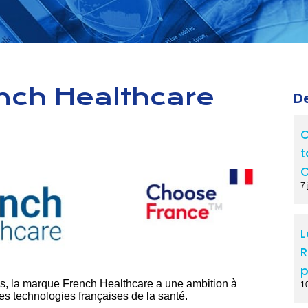
ench Healthcare
De
C
t
C
7 
L
R
p
res, la marque French Healthcare a une ambition à
1
 des technologies françaises de la santé.