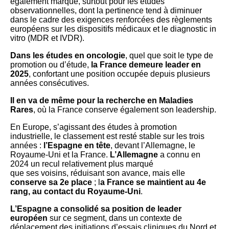
également marqué, surtout pour les études
observationnelles, dont la pertinence tend à diminuer
dans le cadre des exigences renforcées des règlements
européens sur les dispositifs médicaux et le diagnostic in
vitro (MDR et IVDR).
Dans les études en oncologie
, quel que soit le type de
promotion ou d’étude,
la France demeure leader en
2025
, confortant une position occupée depuis plusieurs
années consécutives.
Il en va de même pour la recherche en Maladies
Rares
, où la France conserve également son leadership.
En Europe, s’agissant des études à promotion
industrielle, le classement est resté stable sur les trois
années :
l’Espagne en tête
, devant l’Allemagne, le
Royaume-Uni et la France.
L’Allemagne
a connu en
2024 un recul relativement plus marqué
que ses voisins, réduisant son avance, mais elle
conserve sa 2e place
; l
a France se maintient au 4e
rang, au contact du
Royaume-Uni
.
L’Espagne a consolidé sa position de leader
européen
sur ce segment, dans un contexte de
déplacement des initiations d’essais cliniques du Nord et