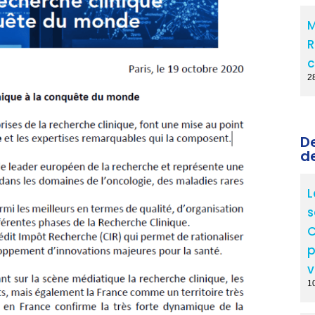
M
R
c
2
D
d
L
s
C
p
v
10