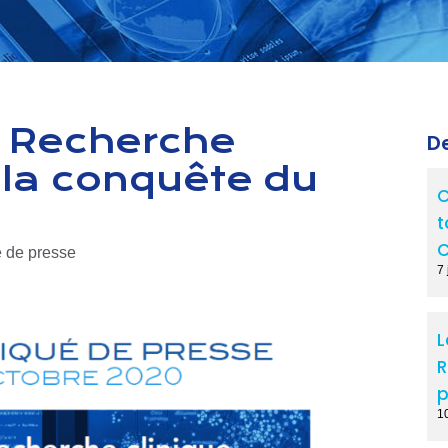
a Recherche
De
 la conquête du
C
t
C
de presse
7 
L
R
p
1