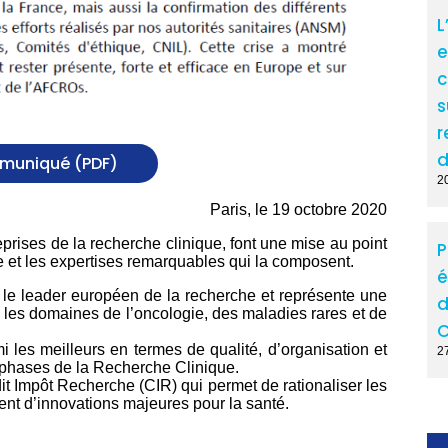
L
e
c
s
r
d
mmuniqué (PDF)
2
Paris, le 19 octobre 2020
prises de la recherche clinique, font une mise au point
P
e et les expertises remarquables qui la composent.
é
le leader européen de la recherche et représente une
d
s les domaines de l’oncologie, des maladies rares et de
C
 les meilleurs en termes de qualité, d’organisation et
2
tes phases de la Recherche Clinique.
t Impôt Recherche (CIR) qui permet de rationaliser les
nt d’innovations majeures pour la santé.