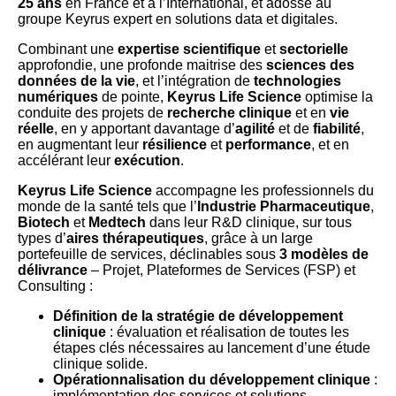
25 ans
en France et à l’International, et adossé au
groupe Keyrus expert en solutions data et digitales.
Combinant une
expertise
scientifique
et
sectorielle
approfondie, une profonde maitrise des
sciences des
données de la vie
, et l’intégration de
technologies
numériques
de pointe,
Keyrus Life Science
optimise la
conduite des projets de
recherche clinique
et en
vie
réelle
, en y apportant davantage d’
agilité
et de
fiabilité
,
en augmentant leur
résilience
et
performance
, et en
accélérant leur
exécution
.
Keyrus Life Science
accompagne les professionnels du
monde de la santé tels que l’
Industrie Pharmaceutique
,
Biotech
et
Medtech
dans leur R&D clinique, sur tous
types d’
aires thérapeutiques
, grâce à un large
portefeuille de services, déclinables sous
3 modèles de
délivrance
– Projet, Plateformes de Services (FSP) et
Consulting :
Définition de la stratégie de développement
clinique
: évaluation et réalisation de toutes les
étapes clés nécessaires au lancement d’une étude
clinique solide.
Opérationnalisation du développement clinique
:
implémentation des services et solutions