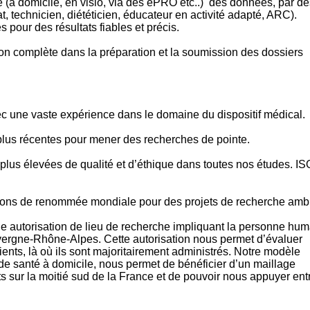
 (à domicile, en visio, via des ePRO etc..) des données, par de
t, technicien, diététicien, éducateur en activité adapté, ARC).
 pour des résultats fiables et précis.
on complète dans la préparation et la soumission des dossiers
c une vaste expérience dans le domaine du dispositif médical.
 plus récentes pour mener des recherches de pointe.
lus élevées de qualité et d’éthique dans toutes nos études. IS
utions de renommée mondiale pour des projets de recherche ambi
e autorisation de lieu de recherche impliquant la personne hum
ergne-Rhône-Alpes. Cette autorisation nous permet d’évaluer
tients, là où ils sont majoritairement administrés. Notre modèle
re de santé à domicile, nous permet de bénéficier d’un maillage
s sur la moitié sud de la France et de pouvoir nous appuyer ent