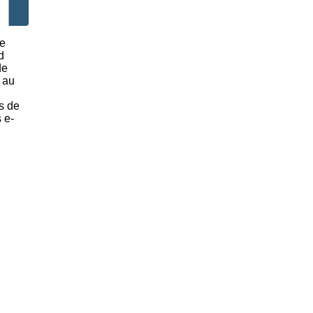
de
d
de
 au
s de
 e-