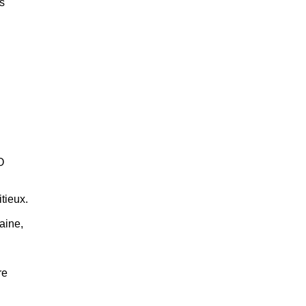
s
O
tieux.
aine,
re