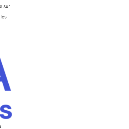
e sur
 les
a