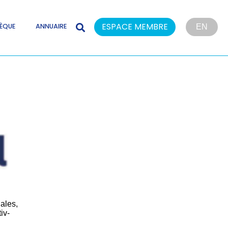
ESPACE MEMBRE
ÈQUE
ANNUAIRE
EN
ales,
iv-