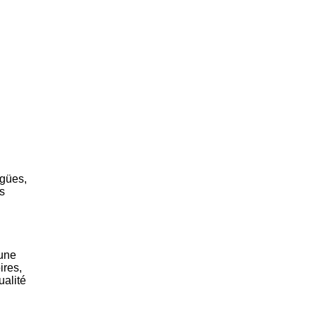
igües,
s
 une
ires,
ualité