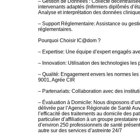
– Gestion de Données : Collecte décentralisée
intervenants adaptés (Infirmiers diplômés d’éta
Analyse et interprétation des données cliniques
– Support Réglementaire: Assistance ou gesti
réglementaires.
Pourquoi Choisir IC@dom ?
– Expertise: Une équipe d’expert engagés ave
– Innovation: Utilisation des technologies les
– Qualité: Engagement envers les normes les p
9001, Agrée CIR
– Partenariats: Collaboration avec des instit
– Évaluation à Domicile: Nous disposons d’un
délivrée par l’Agence Régionale de Santé Auv
l’efficacité des traitements au domicile des pa
particulier d’affiliation à un groupe prestatai
d’environ 250 professionnels de santé présent
autre sur des services d’astreinte 24/7