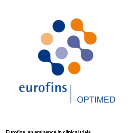
Eurofins, an eminence in clinical trials