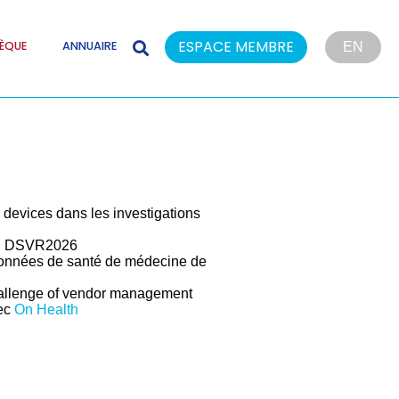
ESPACE MEMBRE
ÈQUE
ANNUAIRE
EN
devices dans les investigations
 du DSVR2026
données de santé de médecine de
allenge of vendor management
ec
On Health