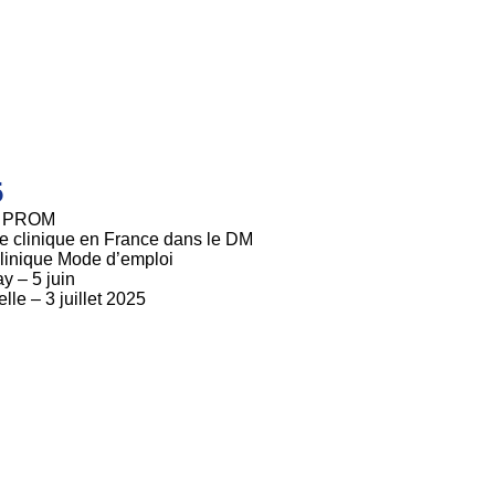
5
un PROM
he clinique en France dans le DM
linique Mode d’emploi
y – 5 juin
le – 3 juillet 2025