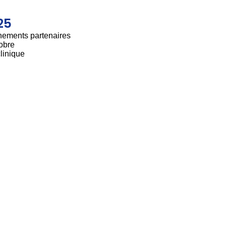
25
nements partenaires
obre
linique