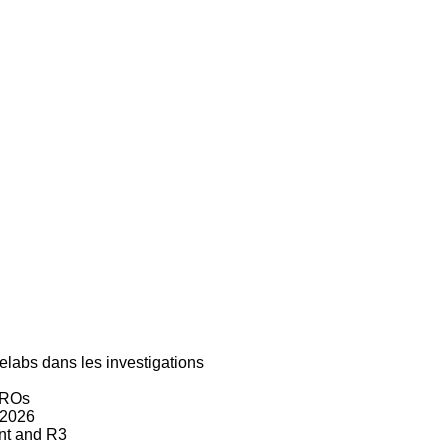
elabs dans les investigations
FCROs
R2026
nt and R3