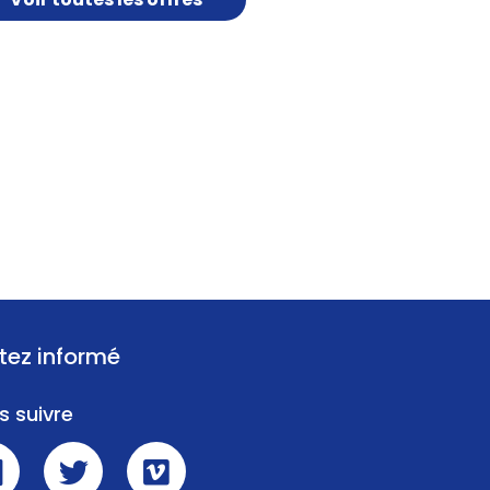
tez informé
s suivre