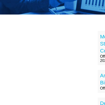
M
St
Co
Of
20
A
Bi
Of
De