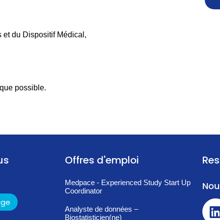
et du Dispositif Médical,
 que possible.
us
Offres d'emploi
Res
Medpace - Experienced Study Start Up
Nou
Coordinator
age
Analyste de données –
Biostatisticien(ne)