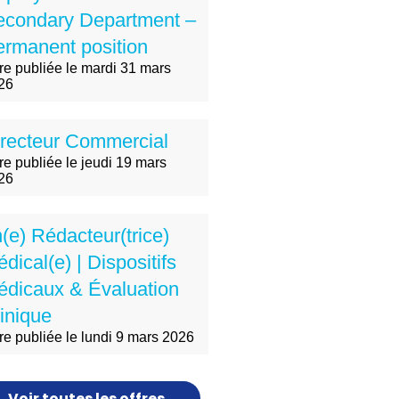
econdary Department –
rmanent position
fre publiée le mardi 31 mars
26
recteur Commercial
re publiée le jeudi 19 mars
26
(e) Rédacteur(trice)
dical(e) | Dispositifs
édicaux & Évaluation
inique
fre publiée le lundi 9 mars 2026
Voir toutes les offres