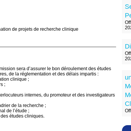
S
Pe
Of
20
ation de projets de recherche clinique
Di
Off
20
mission sera d’assurer le bon déroulement des études
es, de la réglementation et des délais impartis :
un
tion clinique ;
s ;
Mé
M
terlocuteurs internes, du promoteur et des investigateurs
Cl
drier de la recherche ;
al de l’étude ;
Of
 des études cliniques.