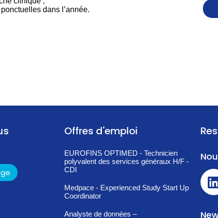
che clinique ;
ponctuelles dans l’année.
us
Offres d'emploi
Res
EUROFINS OPTIMED - Technicien
Nou
polyvalent des services généraux H/F -
CDI
age
Medpace - Experienced Study Start Up
Coordinator
New
Analyste de données –