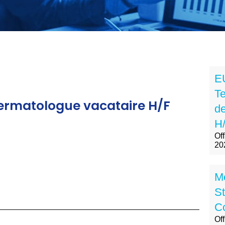
E
Te
rmatologue vacataire H/F
de
H/
Off
20
M
St
Co
Of