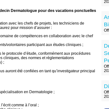
20
n Dermatologue pour des vacations ponctuelles
A
ation avec les chefs de projets, les techniciens de
Bi
s aurez pour mission d’assurer :
Of
 domaine de compétences en collaboration avec le chef
ients/volontaires participant aux études cliniques ;
De
S
s le protocole d’étude, conformément aux procédures
es cliniques, des normes et réglementations
Pe
) ;
Of
20
us auront été confiées en tant qu’investigateur principal
Di
spécialisation en Dermatologie ;
Off
20
’écrit comme à l’oral ;