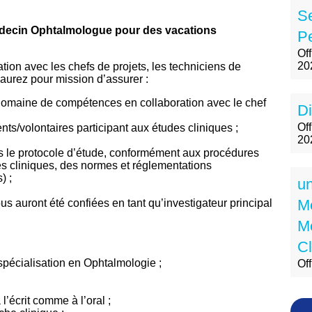
S
in Ophtalmologue pour des vacations
Pe
Of
20
ation avec les chefs de projets, les techniciens de
s aurez pour mission d’assurer :
 domaine de compétences en collaboration avec le chef
Di
Off
ients/volontaires participant aux études cliniques ;
20
s le protocole d’étude, conformément aux procédures
es cliniques, des normes et réglementations
) ;
un
Mé
us auront été confiées en tant qu’investigateur principal
M
Cl
spécialisation en Ophtalmologie ;
Of
’écrit comme à l’oral ;