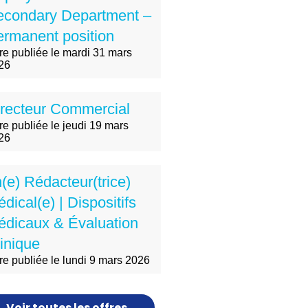
econdary Department –
rmanent position
fre publiée le mardi 31 mars
26
recteur Commercial
re publiée le jeudi 19 mars
26
(e) Rédacteur(trice)
dical(e) | Dispositifs
édicaux & Évaluation
inique
fre publiée le lundi 9 mars 2026
Voir toutes les offres