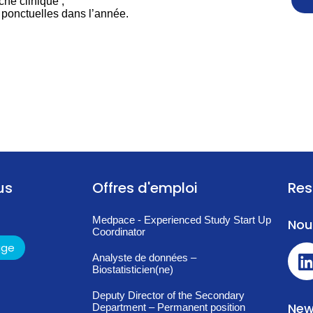
che clinique ;
ponctuelles dans l’année.
us
Offres d'emploi
Res
Medpace - Experienced Study Start Up
Nou
Coordinator
age
Analyste de données –
Biostatisticien(ne)
Deputy Director of the Secondary
New
Department – Permanent position