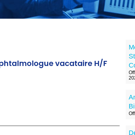
M
St
htalmologue vacataire H/F
Co
Of
20
A
Bi
Of
De