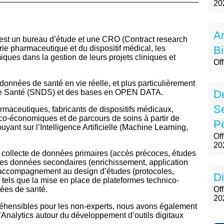
20
A
 un bureau d’étude et une CRO (Contract research
ie pharmaceutique et du dispositif médical, les
Bi
ues dans la gestion de leurs projets cliniques et
Of
données de santé en vie réelle, et plus particulièrement
de Santé (SNDS) et des bases en OPEN DATA.
De
S
rmaceutiques, fabricants de dispositifs médicaux,
co-économiques et de parcours de soins à partir de
Pe
yant sur l’Intelligence Artificielle (Machine Learning,
Of
20
a collecte de données primaires (accès précoces, études
 des données secondaires (enrichissement, application
l’accompagnement au design d’études (protocoles,
Di
tels que la mise en place de plateformes technico-
nées de santé.
Off
20
réhensibles pour les non-experts, nous avons également
’Analytics autour du développement d’outils digitaux