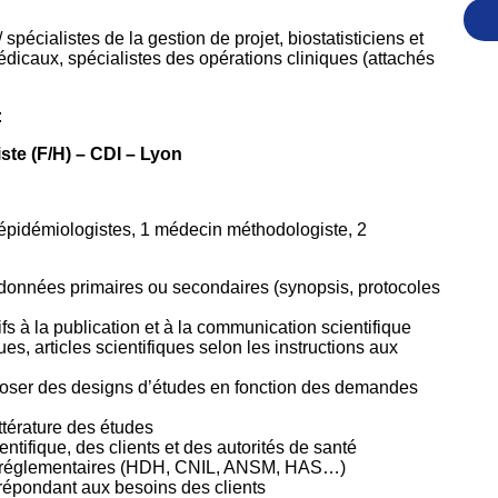
pécialistes de la gestion de projet, biostatisticiens et
icaux, spécialistes des opérations cliniques (attachés
:
te (F/H) – CDI – Lyon
-épidémiologistes, 1 médecin méthodologiste, 2
 données primaires ou secondaires (synopsis, protocoles
fs à la publication et à la communication scientifique
es, articles scientifiques selon les instructions aux
roposer des designs d’études en fonction des demandes
ittérature des études
ntifique, des clients et des autorités de santé
ités réglementaires (HDH, CNIL, ANSM, HAS…)
 répondant aux besoins des clients