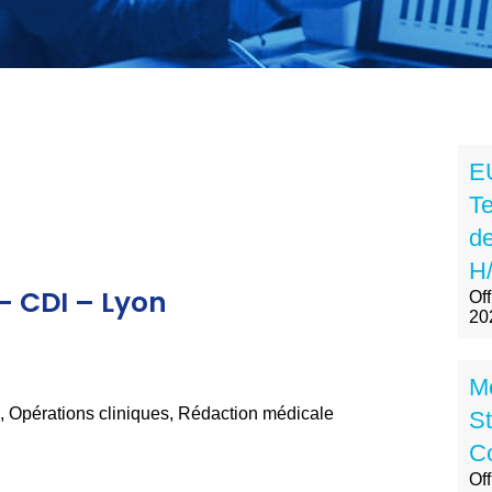
E
Te
de
H/
– CDI – Lyon
Off
20
M
,
Opérations cliniques
,
Rédaction médicale
St
Co
Of