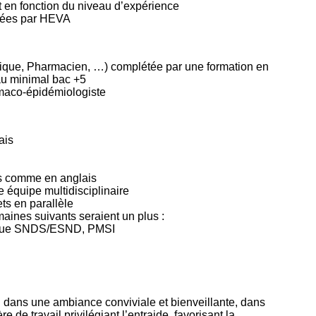
t en fonction du niveau d’expérience
rtées par HEVA
que, Pharmacien, …) complétée par une formation en
au minimal bac +5
maco-épidémiologiste
ais
is comme en anglais
e équipe multidisciplinaire
ts en parallèle
ines suivants seraient un plus :
s que SNDS/ESND, PMSI
li dans une ambiance conviviale et bienveillante, dans
e travail privilégiant l’entraide, favorisant la