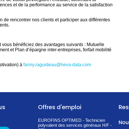
tences et de la performance au service de la satisfaction
de rencontrer nos clients et participer aux différentes
ents.
et vous bénéficiez des avantages suivants : Mutuelle
ent et Plan d’épargne inter-entreprises, forfait mobilité
otivation) à
fanny.raguideau@heva-data.com
us
Offres d'emploi
Res
EUROFINS OPTIMED - Technicien
Nou
polyvalent des services généraux H/F -