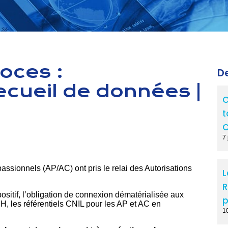
oces :
De
cueil de données |
C
t
C
7 
assionnels (AP/AC) ont pris le relai des Autorisations
L
R
itif, l’obligation de connexion dématérialisée aux
p
IH, les référentiels CNIL pour les AP et AC en
1