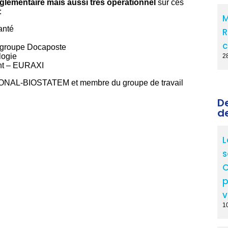
 réglementaire mais aussi très opérationnel
sur ces
:
M
anté
R
c
s groupe Docaposte
logie
2
ant – EURAXI
AXONAL-BIOSTATEM et membre du groupe de travail
D
d
L
s
C
p
v
10