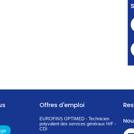
us
Offres d'emploi
Res
EUROFINS OPTIMED - Technicien
Nou
polyvalent des services généraux H/F -
CDI
age