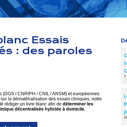
blanc Essais
De
és : des paroles
C
t
C
7 
ises (DGS / CNRIPH / CNIL / ANSM) et européennes
L
ur la dématérialisation des essais cliniques, notre
R
é rédiger un livre blanc afin de
déterminer les
linique décentralisée hybride à domicile.
p
1