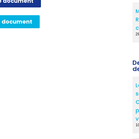
le document
M
R
e document
c
2
D
d
L
s
C
p
v
10