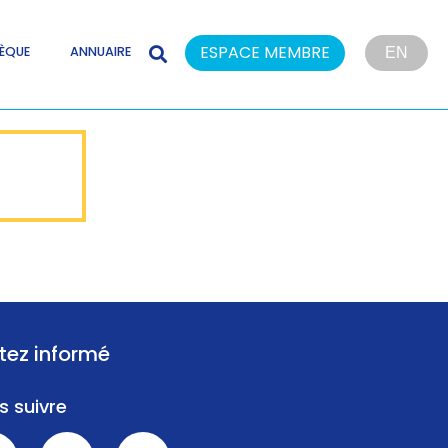
ESPACE MEMBRE
ÈQUE
ANNUAIRE
EN
tez informé
s suivre